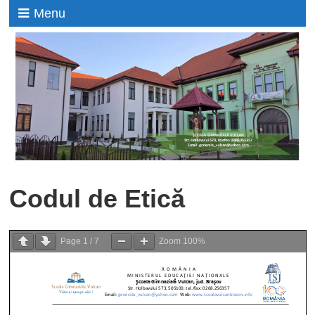
Menu
Codul de Etică
Page
1
/
7
Zoom
100%