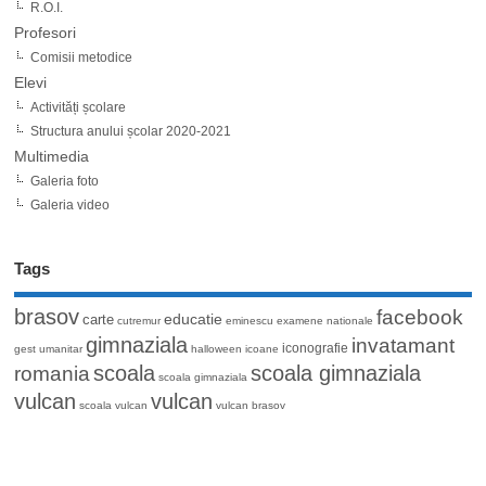
R.O.I.
Profesori
Comisii metodice
Elevi
Activități școlare
Structura anului școlar 2020-2021
Multimedia
Galeria foto
Galeria video
Tags
brasov
facebook
educatie
carte
cutremur
eminescu
examene nationale
gimnaziala
invatamant
iconografie
gest umanitar
halloween
icoane
romania
scoala
scoala gimnaziala
scoala gimnaziala
vulcan
vulcan
scoala vulcan
vulcan brasov