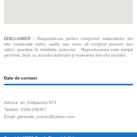
DISCLAIMER :
Răspunderea pentru conţinutul materialelor din
site (materiale video, audio sau orice alt conţinut prezent sau
viitor) aparţine în totalitate autorului . Reproducerea este parţial
permisă, doar cu acordul autorului şi inserarea link-ului postării .
Date de contact
Adresa: str. Holbavului 573
Telefon: 0268.256357
Email: generala_vulcan@yahoo.com