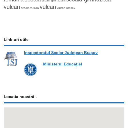
scoala gimnaziala
vulcan
vulcan
scoala vulcan
vulcan brasov
Link-uri utile
Inspectoratul Școlar Județean Brașov
Ministerul Educației
Locatia noastră :