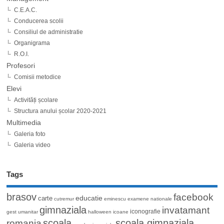
C.E.A.C.
Conducerea scolii
Consiliul de administratie
Organigrama
R.O.I.
Profesori
Comisii metodice
Elevi
Activități școlare
Structura anului școlar 2020-2021
Multimedia
Galeria foto
Galeria video
Tags
brasov
facebook
educatie
carte
cutremur
eminescu
examene nationale
gimnaziala
invatamant
iconografie
gest umanitar
halloween
icoane
romania
scoala
scoala gimnaziala