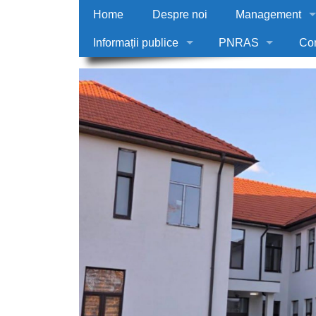
Home
Despre noi
Management
Informații publice
PNRAS
Co