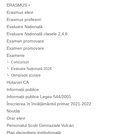
ERASMUS +
Erasmus elevi
Erasmus profesori
Evaluare Națională
Evaluare Națională clasele 2,4,6
Examen promovare
Examen promovare
Examene
Concursuri
Evaluare Națională 2026
Olimpiade școlare
Hotarari CA
Informații publice
Informații publice Legea 544/2001
Înscrierea în învățământul primar 2021-2022
Noutăți
Orar elevi
Personalul Școlii Gimnaziale Vulcan
Plan dezvoltare instituțională