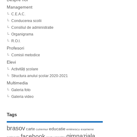
Management
C.E.A.C.
Conducerea scolii
Consiliul de administratie
Organigrama
R.O.I.
Profesori
Comisii metodice
Elevi
Activități școlare
Structura anului școlar 2020-2021
Multimedia
Galeria foto
Galeria video
Tags
brasov
educatie
carte
cutremur
eminescu
examene
gimnaziala
facebook