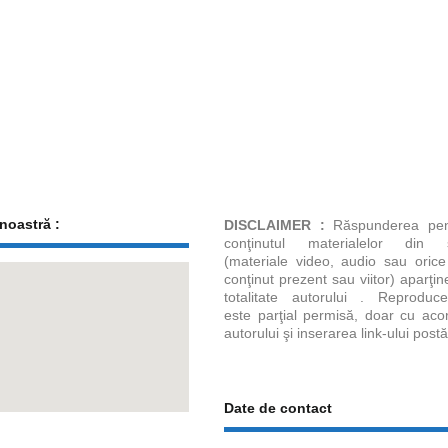
noastră :
DISCLAIMER :
Răspunderea pen
conţinutul materialelor din s
(materiale video, audio sau orice
conţinut prezent sau viitor) aparţin
totalitate autorului . Reproduce
este parţial permisă, doar cu aco
autorului şi inserarea link-ului postăr
Date de contact