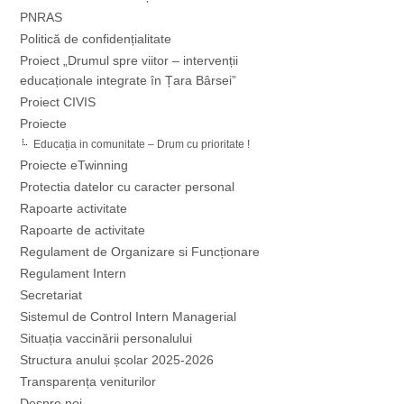
PNRAS
Politică de confidențialitate
Proiect „Drumul spre viitor – intervenții
educaționale integrate în Țara Bârsei”
Proiect CIVIS
Proiecte
Educația in comunitate – Drum cu prioritate !
Proiecte eTwinning
Protectia datelor cu caracter personal
Rapoarte activitate
Rapoarte de activitate
Regulament de Organizare si Funcționare
Regulament Intern
Secretariat
Sistemul de Control Intern Managerial
Situația vaccinării personalului
Structura anului școlar 2025-2026
Transparența veniturilor
Despre noi