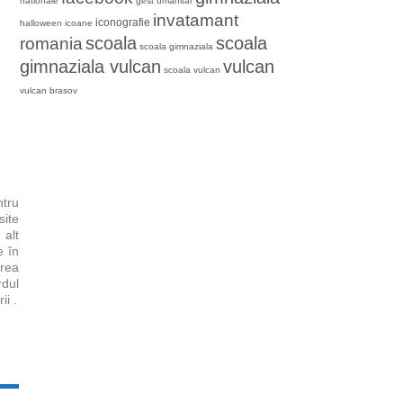
nationale
gest umanitar
invatamant
iconografie
halloween
icoane
romania
scoala
scoala
scoala gimnaziala
gimnaziala vulcan
vulcan
scoala vulcan
vulcan brasov
tru
ite
 alt
e în
rea
rdul
ii .