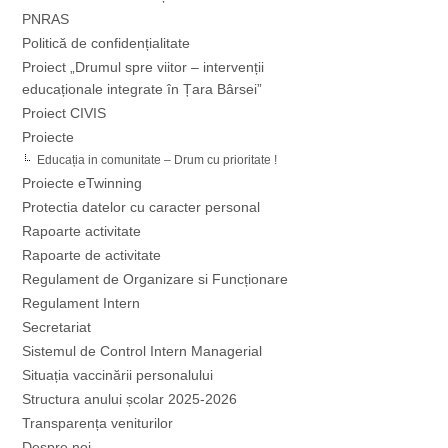
PNRAS
Politică de confidențialitate
Proiect „Drumul spre viitor – intervenții
educaționale integrate în Țara Bârsei”
Proiect CIVIS
Proiecte
Educația in comunitate – Drum cu prioritate !
Proiecte eTwinning
Protectia datelor cu caracter personal
Rapoarte activitate
Rapoarte de activitate
Regulament de Organizare si Funcționare
Regulament Intern
Secretariat
Sistemul de Control Intern Managerial
Situația vaccinării personalului
Structura anului școlar 2025-2026
Transparența veniturilor
Despre noi