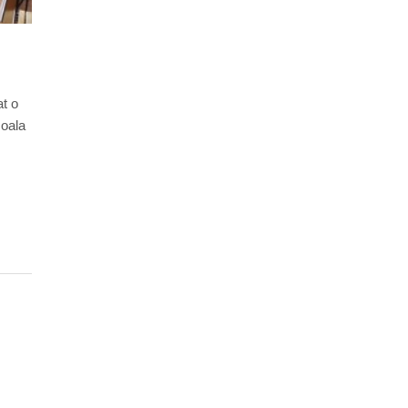
at o
coala