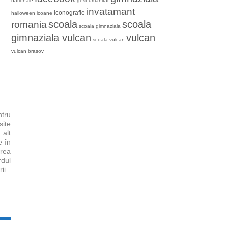
nationale
gest umanitar
invatamant
iconografie
halloween
icoane
romania
scoala
scoala
scoala gimnaziala
gimnaziala vulcan
vulcan
scoala vulcan
vulcan brasov
tru
ite
 alt
e în
rea
rdul
ii .