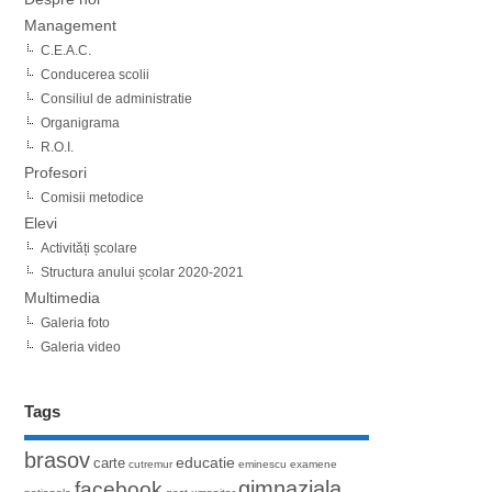
Management
C.E.A.C.
Conducerea scolii
Consiliul de administratie
Organigrama
R.O.I.
Profesori
Comisii metodice
Elevi
Activități școlare
Structura anului școlar 2020-2021
Multimedia
Galeria foto
Galeria video
Tags
brasov
educatie
carte
cutremur
eminescu
examene
gimnaziala
facebook