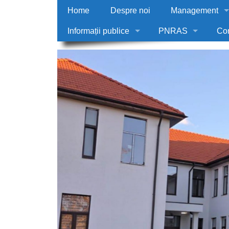
Home
Despre noi
Management
Informații publice
PNRAS
Co