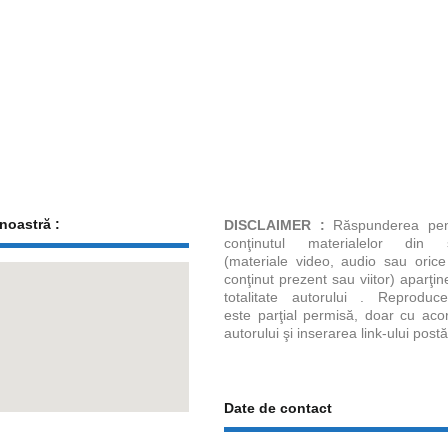
noastră :
DISCLAIMER :
Răspunderea pen
conţinutul materialelor din s
(materiale video, audio sau orice
conţinut prezent sau viitor) aparţin
totalitate autorului . Reproduce
este parţial permisă, doar cu aco
autorului şi inserarea link-ului postăr
Date de contact