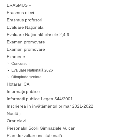
ERASMUS +
Erasmus elevi
Erasmus profesori
Evaluare Națională
Evaluare Națională clasele 2,4,6
Examen promovare
Examen promovare
Examene
Concursuri
Evaluare Națională 2026
Olimpiade școlare
Hotarari CA
Informații publice
Informații publice Legea 544/2001
Înscrierea în învățământul primar 2021-2022
Noutăți
Orar elevi
Personalul Școlii Gimnaziale Vulcan
Plan dezvoltare instituțională