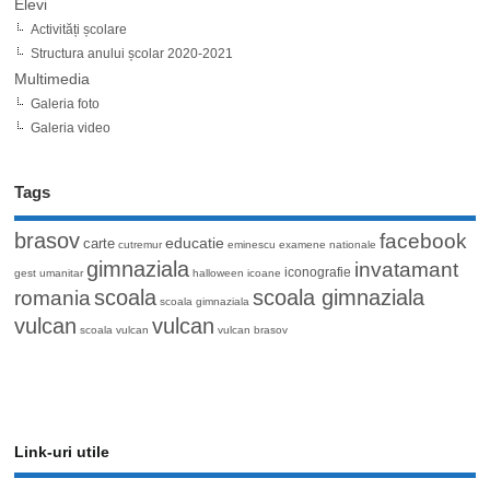
Elevi
Activități școlare
Structura anului școlar 2020-2021
Multimedia
Galeria foto
Galeria video
Tags
brasov
facebook
educatie
carte
cutremur
eminescu
examene nationale
gimnaziala
invatamant
iconografie
gest umanitar
halloween
icoane
romania
scoala
scoala gimnaziala
scoala gimnaziala
vulcan
vulcan
scoala vulcan
vulcan brasov
Link-uri utile