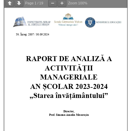
Page
1
/
19
Zoom
100%