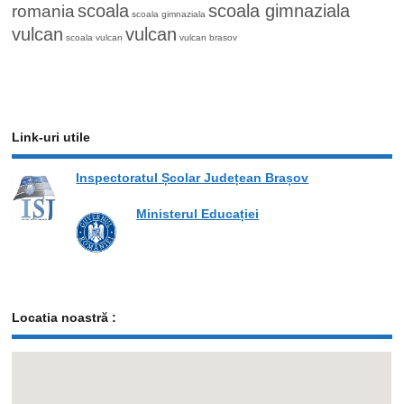
romania
scoala
scoala gimnaziala
scoala gimnaziala
vulcan
vulcan
scoala vulcan
vulcan brasov
Link-uri utile
Inspectoratul Școlar Județean Brașov
Ministerul Educației
Locatia noastră :