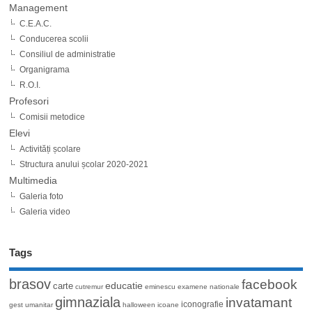
Management
C.E.A.C.
Conducerea scolii
Consiliul de administratie
Organigrama
R.O.I.
Profesori
Comisii metodice
Elevi
Activități școlare
Structura anului școlar 2020-2021
Multimedia
Galeria foto
Galeria video
Tags
brasov
facebook
educatie
carte
cutremur
eminescu
examene nationale
gimnaziala
invatamant
iconografie
gest umanitar
halloween
icoane