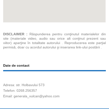
DISCLAIMER :
Răspunderea pentru conţinutul materialelor din
site (materiale video, audio sau orice alt conţinut prezent sau
viitor) aparţine în totalitate autorului . Reproducerea este parţial
permisă, doar cu acordul autorului şi inserarea link-ului postării .
Date de contact
Adresa: str. Holbavului 573
Telefon: 0268.256357
Email: generala_vulcan@yahoo.com