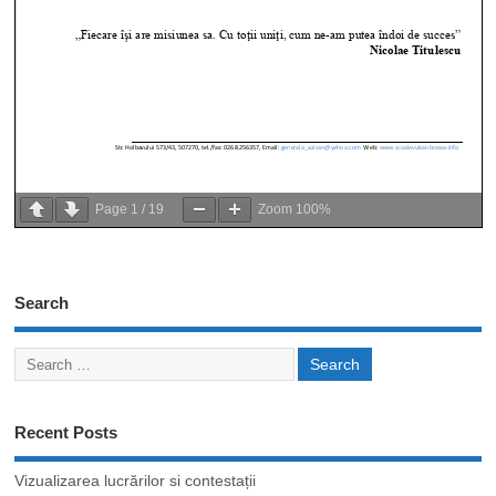
Page
1
/
19
Zoom
100%
Search
Recent Posts
Vizualizarea lucrărilor si contestații