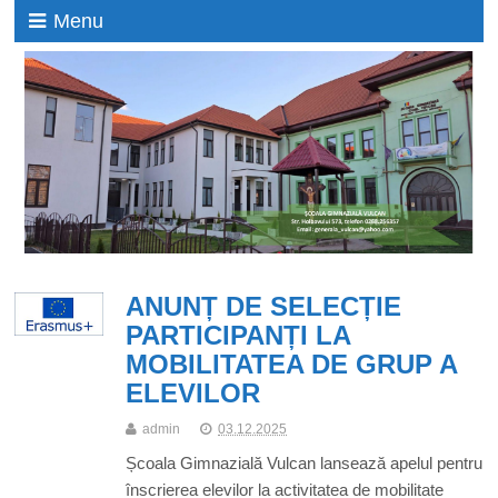
Menu
ANUNȚ DE SELECȚIE
PARTICIPANȚI LA
MOBILITATEA DE GRUP A
ELEVILOR
admin
03.12.2025
Școala Gimnazială Vulcan lansează apelul pentru
înscrierea elevilor la activitatea de mobilitate