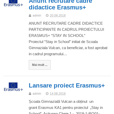
Anunt recrutare cadre
didactice Erasmus+
admin
20.08.2018
ANUNT RECRUTARE CADRE DIDACTICE
PARTICIPANTE IN CADRUL PROIECTULUI
ERASMUS+ “STAY IN SCHOOL”
Proiectul “Stay in School” initiat de Scoala
Gimnaziala Vulcan, ca beneficiar, a fost aprobat
in cadrul programului…
Mai mult ...
Lansare proiect Erasmus+
admin
14.08.2018
Școala Gimnazială Vulcan a obținut un
grant Erasmus KA1 pentru proiectul „Stay in
School”, Acțiunea Cheie 1 - 2018-1-RO01-