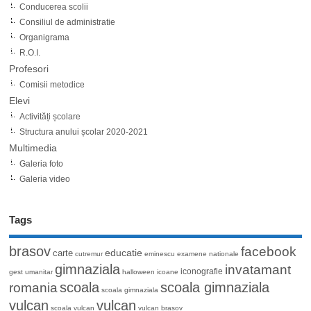
Conducerea scolii
Consiliul de administratie
Organigrama
R.O.I.
Profesori
Comisii metodice
Elevi
Activități școlare
Structura anului școlar 2020-2021
Multimedia
Galeria foto
Galeria video
Tags
brasov
facebook
educatie
carte
cutremur
eminescu
examene nationale
gimnaziala
invatamant
iconografie
gest umanitar
halloween
icoane
romania
scoala
scoala gimnaziala
scoala gimnaziala
vulcan
vulcan
scoala vulcan
vulcan brasov