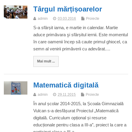
Târgul mărțișoarelor
admin
03.03.2016
Proiecte
S-a sfârșit iarna, e martie in calendar. Martie
aduce primăvara şi sfârșitul iernii. Este momentul
în care oamenii încep să caute primul ghiocel, ca
semn al venirii primăverii cu adevărat.…
Mai mult ...
Matematică digitală
admin
29.11.2015
Proiecte
În anul școlar 2014-2015, la Școala Gimnazială
Vulcan s-a desfășurat Proiectul „Matematică
digitală. Curriculum opțional și resurse
educționale pentru clasa a III-a”, proiect la care a
participat clasa a III-a…