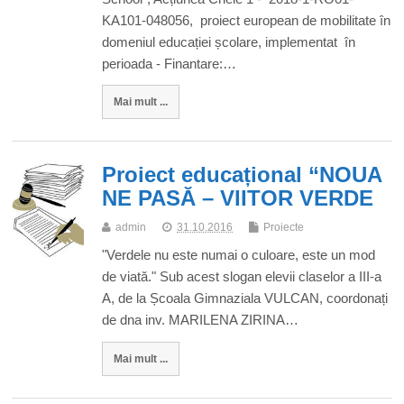
KA101-048056, proiect european de mobilitate în
domeniul educației școlare, implementat în
perioada - Finantare:…
Mai mult ...
Proiect educațional “NOUA
NE PASĂ – VIITOR VERDE
admin
31.10.2016
Proiecte
"Verdele nu este numai o culoare, este un mod
de viată." Sub acest slogan elevii claselor a III-a
A, de la Școala Gimnaziala VULCAN, coordonați
de dna inv. MARILENA ZIRINA…
Mai mult ...