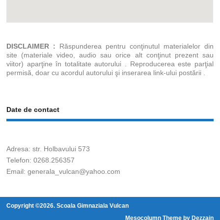
DISCLAIMER :
Răspunderea pentru conţinutul materialelor din
site (materiale video, audio sau orice alt conţinut prezent sau
viitor) aparţine în totalitate autorului . Reproducerea este parţial
permisă, doar cu acordul autorului şi inserarea link-ului postării .
Date de contact
Adresa: str. Holbavului 573
Telefon: 0268.256357
Email: generala_vulcan@yahoo.com
Copyright ©2026. Scoala Gimnaziala Vulcan
Mesocolumn Theme by Dezzain